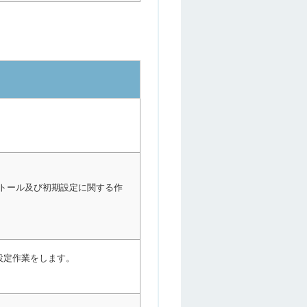
。
ンストール及び初期設定に関する作
、設定作業をします。