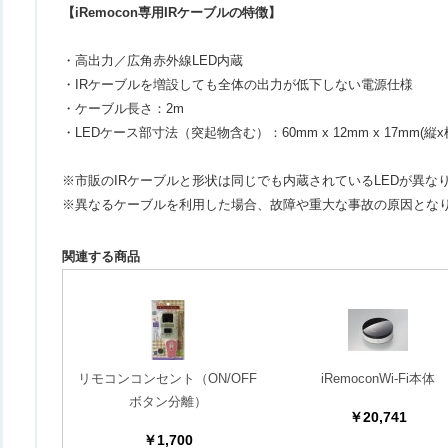
【iRemocon専用IRケーブルの特徴】
・高出力／広角赤外線LED内蔵
・IRケーブルを増設しても全体の出力が低下しない電源仕様
・ケーブル長さ：2m
・LEDケース部寸法（突起物含む）：60mm x 12mm x 17mm(縦x
※市販のIRケーブルと形状は同じでも内蔵されているLEDが異
※異なるケーブルを利用した場合、故障や重大な事故の原因とな
関連する商品
リモコンコンセント（ON/OFF
iRemoconWi-Fi本体
ボタン分離）
￥20,741
￥1,700