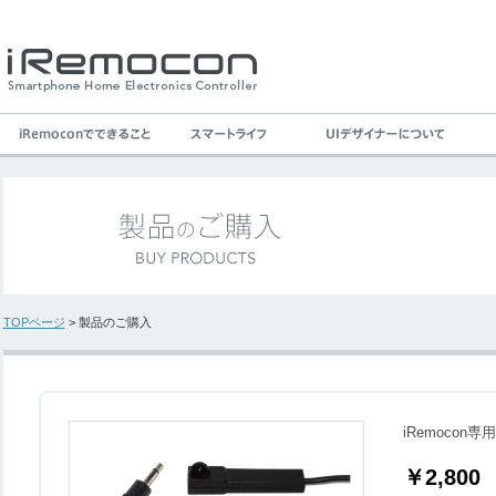
TOPページ
> 製品のご購入
iRemocon専
￥2,800