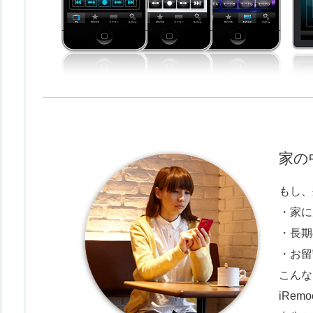
家の
もし、
・家に
・長期
・お留
こんな
iRe